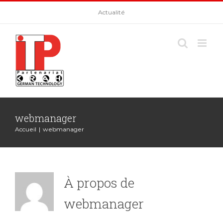
Skip
Actualité
to
content
webmanager
Accueil
|
webmanager
À propos de
webmanager