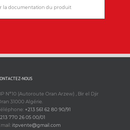
r la documentation du produit
ONTACTEZ-NOUS
P N°10 (Autoroute Oran Arzew) , Bir el Djir
ran 31000 Algérie.
Téléphone:
+213 561 62 80 90/91
213 770 26 05 00/01
mail:
itpvente@gmail.com