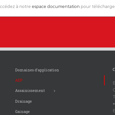
accédez à notre
espace documentation
pour télécharge
C
Domaines d’application
AEP
B
O
Assainissement
Drainage
+
E
Gainage